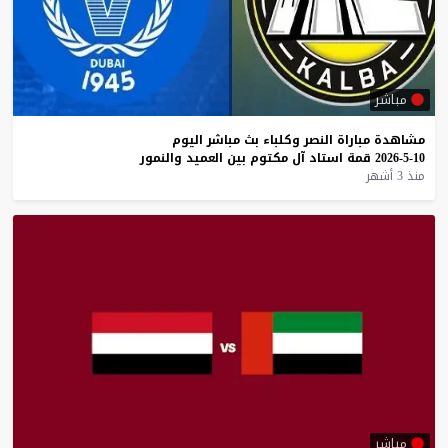
مباشر
مشاهدة
مباراة
النصر
وكلباء
بث
مباشر
اليوم
10-5-2026
قمة
استاد
آل
مكتوم
بين
العميد
والنمور
منذ 3 أشهر
مباشر