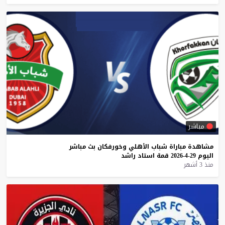
مباشر
مشاهدة
مباراة
شباب
الأهلي
وخورفكان
بث
مباشر
اليوم
29-4-2026
قمة
استاد
راشد
منذ 3 أشهر