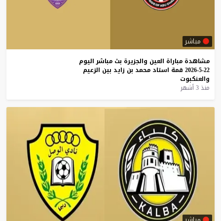
مباشر
مشاهدة
مباراة
العين
والجزيرة
بث
مباشر
اليوم
22-5-2026
قمة
استاد
محمد
بن
زايد
بين
الزعيم
والعنكبوت
منذ 3 أشهر
مباشر