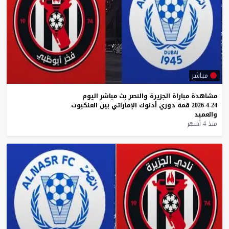
مباشر
مشاهدة
مباراة
الجزيرة
والنصر
بث
مباشر
اليوم
24-4-2026
قمة
دوري
أدنوك
الإماراتي
بين
العنكبوت
والعميد
منذ 4 أشهر