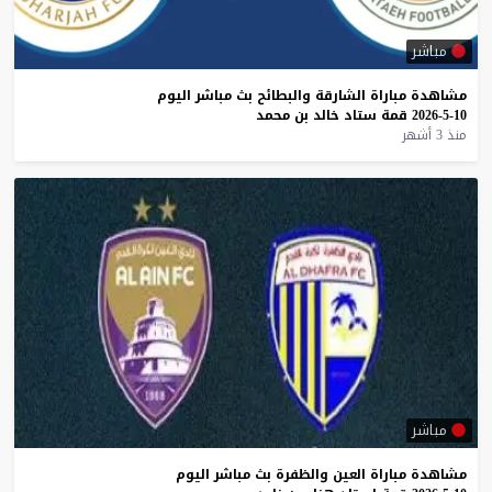
مباشر
مشاهدة
مباراة
الشارقة
والبطائح
بث
مباشر
اليوم
10-5-2026
قمة
ستاد
خالد
بن
محمد
منذ 3 أشهر
مباشر
مشاهدة
مباراة
العين
والظفرة
بث
مباشر
اليوم