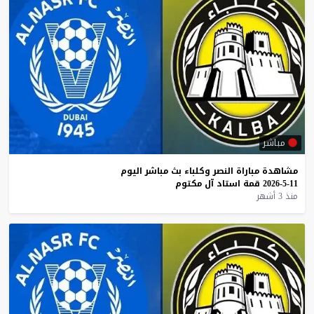
مباشر
مشاهدة
مباراة
النصر
وكلباء
بث
مباشر
اليوم
11-5-2026
قمة
استاد
آل
مكتوم
منذ 3 أشهر