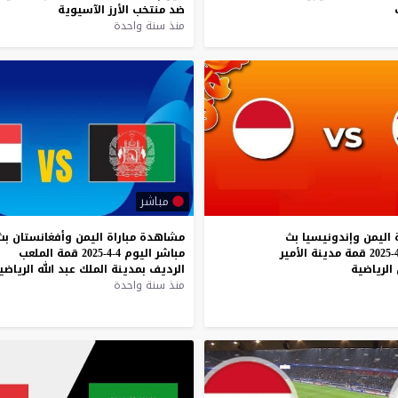
ضد
منتخب
الأرز
الآسيوية
منذ سنة واحدة
مباشر
اليمن
وإندونيسيا
بث
مشاهدة
مباراة
اليمن
وأفغانستان
بث
قمة
مدينة
الأمير
مباشر
اليوم
4-4-2025
قمة
الملعب
الرياضية
الرديف
بمدينة
الملك
عبد
الله
الرياضي
منذ سنة واحدة