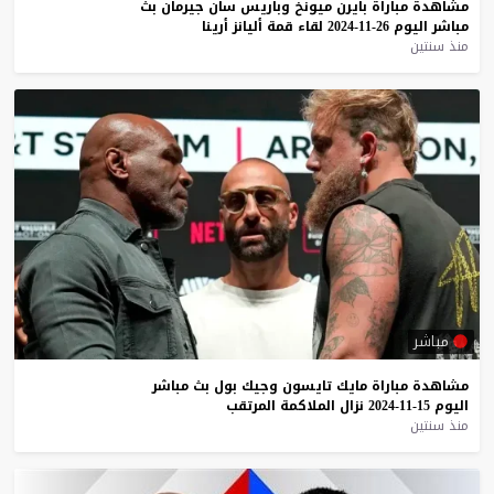
مشاهدة
مباراة
بايرن
ميونخ
وباريس
سان
جيرمان
بث
مباشر
اليوم
26-11-2024
لقاء
قمة
أليانز
أرينا
منذ سنتين
مباشر
مشاهدة
مباراة
مايك
تايسون
وجيك
بول
بث
مباشر
اليوم
15-11-2024
نزال
الملاكمة
المرتقب
منذ سنتين