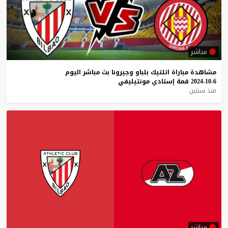
مباشر
مشاهدة
مباراة
اتلتيك
بلباو
وجيرونا
بث
مباشر
اليوم
6-10-2024
قمة
إستادي
مونتيليفي
منذ سنتين
مباشر