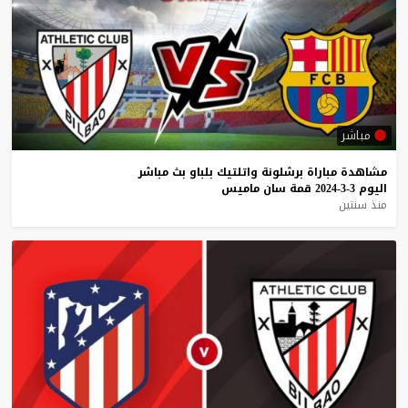
مباشر
مشاهدة
مباراة
برشلونة
واتلتيك
بلباو
بث
مباشر
اليوم
3-3-2024
قمة
سان
ماميس
منذ سنتين