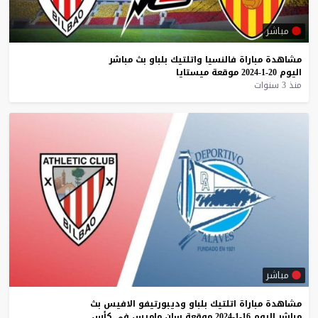
مباشر
مشاهدة
مباراة
فالنسيا
واتلتيك
بلباو
بث
مباشر
اليوم
20-1-2024
موقعة
ميستايا
منذ 3 سنوات
مباشر
مشاهدة
مباراة
اتلتيك
بلباو
وديبورتيفو
الافيس
بث
مباشر
اليوم
16-1-2024
موقعة
سان
ماميس
في
كأس