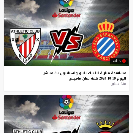
مباشر
مشاهدة
مباراة
اتلتيك
بلباو
واسبانيول
بث
مباشر
اليوم
19-10-2024
قمة
سان
ماميس
منذ سنتين