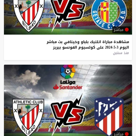
مباشر
مشاهدة
مباراة
اتلتيك
بلباو
وخيتافي
بث
مباشر
اليوم
3-5-2024
على
كولسيوم
الفونسو
بيريز
منذ سنتين
مباشر