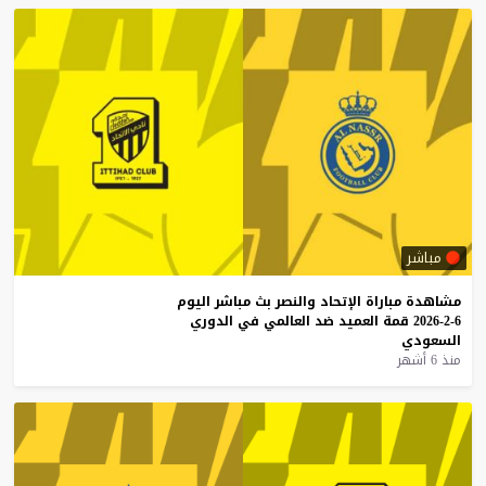
مباشر
مشاهدة
مباراة
الإتحاد
والنصر
بث
مباشر
اليوم
6-2-2026
قمة
العميد
ضد
العالمي
في
الدوري
السعودي
منذ 6 أشهر