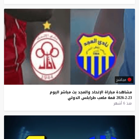
مباشر
مشاهدة
مباراة
الإتحاد
والمجد
بث
مباشر
اليوم
23-2-2026
قمة
ملعب
طرابلس
الدولي
منذ 6 أشهر