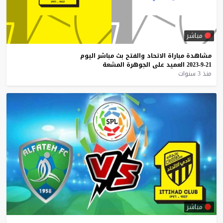
مباشر
مشاهدة
مباراة
الاتحاد
والفتح
بث
مباشر
اليوم
21-9-2023
العميد
على
الجوهرة
المشعة
منذ 3 سنوات
مباشر