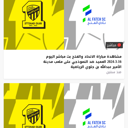
مباشر
مشاهدة
مباراة
الاتحاد
والفتح
بث
مباشر
اليوم
16-3-2024
العميد
ضد
النموذجي
على
ملعب
مدينة
الأمير
عبدالله
بن
جلوي
الرياضية
منذ سنتين