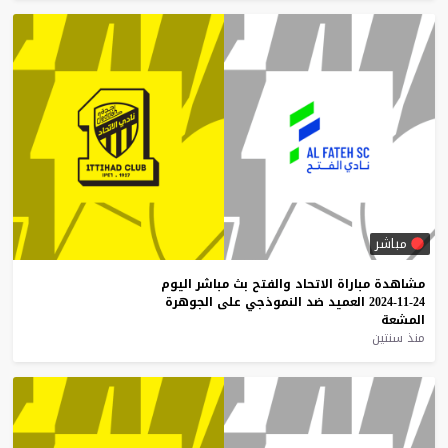
مباشر
مشاهدة
مباراة
الاتحاد
والفتح
بث
مباشر
اليوم
24-11-2024
العميد
ضد
النموذجي
على
الجوهرة
المشعة
منذ سنتين