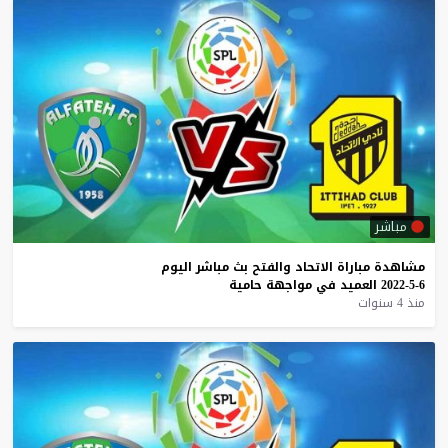
مباشر
مشاهدة
مباراة
الاتحاد
والفتح
بث
مباشر
اليوم
6-5-2022
العميد
في
مواجهة
حامية
منذ 4 سنوات