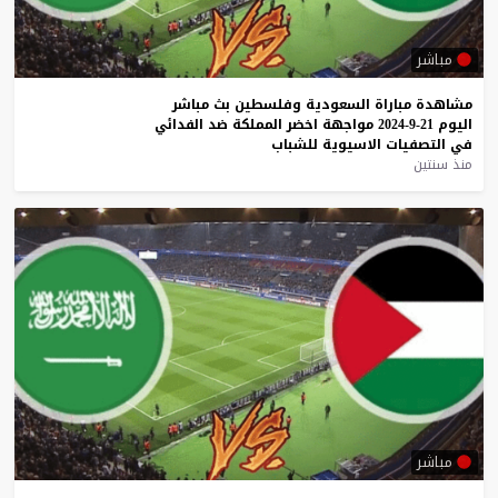
مباشر
مشاهدة
مباراة
السعودية
وفلسطين
بث
مباشر
اليوم
21-9-2024
مواجهة
اخضر
المملكة
ضد
الفدائي
في
التصفيات
الاسيوية
للشباب
منذ سنتين
مباشر