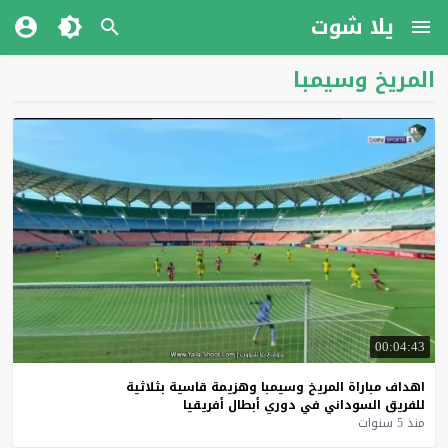
يلا شوت
المريخ وسيمبا
00:04:43
اهداف
مباراة
المريخ
وسيمبا
وهزيمة
قاسية
بثلاثية
للفريق
السوداني
في
دوري
أبطال
أفريقيا
منذ 5 سنوات