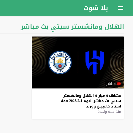
يلا شوت
الهلال ومانشستر سيتي بث مباشر
مباشر
مشاهدة
مباراة
الهلال
ومانشستر
سيتي
بث
مباشر
اليوم
1-7-2025
قمة
استاد
كامبينغ
وورلد
منذ سنة واحدة