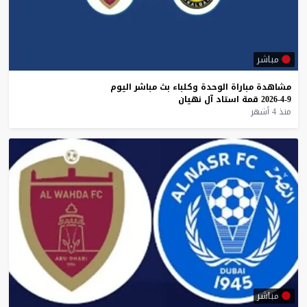
مباشر
مشاهدة
مباراة
الوحدة
وكلباء
بث
مباشر
اليوم
9-4-2026
قمة
استاد
آل
نهيان
منذ 4 أشهر
مباشر