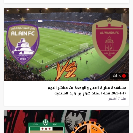
مباشر
مشاهدة
مباراة
العين
والوحدة
بث
مباشر
اليوم
17-1-2026
قمة
استاد
هزاع
بن
زايد
المرتقبة
منذ 7 أشهر