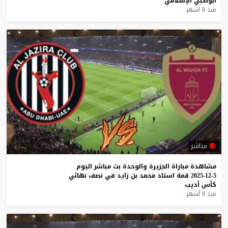
أبوظبي
الإسلامي
منذ 8 أشهر
مباشر
مشاهدة
مباراة
الجزيرة
والوحدة
بث
مباشر
اليوم
5-12-2025
قمة
استاد
محمد
بن
زايد
في
نصف
نهائي
كأس
أديب
منذ 8 أشهر