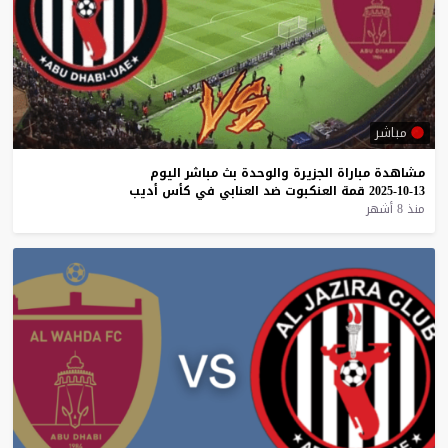
مباشر
مشاهدة
مباراة
الجزيرة
والوحدة
بث
مباشر
اليوم
13-10-2025
قمة
العنكبوت
ضد
العنابي
في
كأس
أديب
منذ 8 أشهر