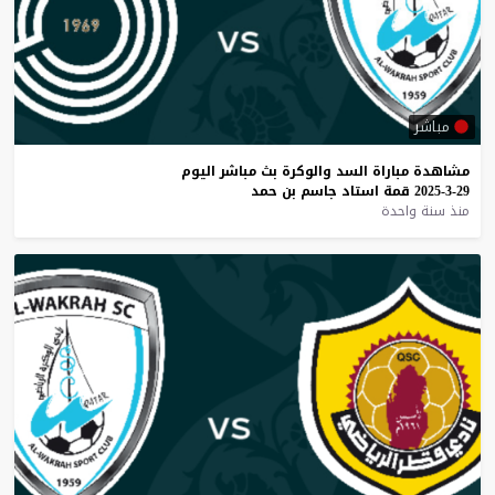
مباشر
مشاهدة
مباراة
السد
والوكرة
بث
مباشر
اليوم
29-3-2025
قمة
استاد
جاسم
بن
حمد
منذ سنة واحدة