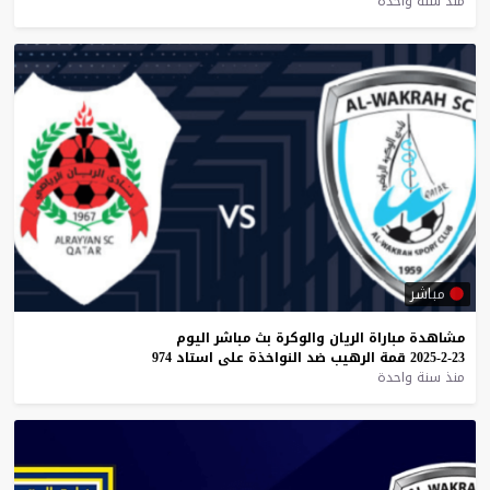
منذ سنة واحدة
مباشر
مشاهدة
مباراة
الريان
والوكرة
بث
مباشر
اليوم
23-2-2025
قمة
الرهيب
ضد
النواخذة
على
استاد
974
منذ سنة واحدة