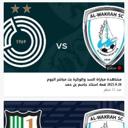
مباشر
مشاهدة
مباراة
السد
والوكرة
بث
مباشر
اليوم
20-9-2025
قمة
استاد
جاسم
بن
حمد
منذ 11 شهر