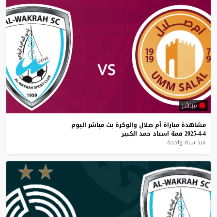
مباشر
مشاهدة
مباراة
أم
صلال
والوكرة
بث
مباشر
اليوم
4-4-2025
قمة
استاد
حمد
الكبير
منذ سنة واحدة