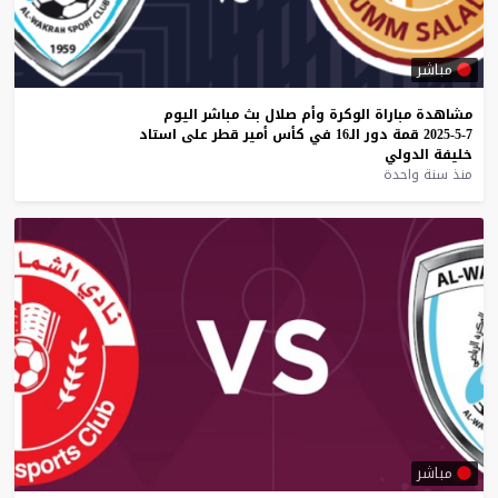
مباشر
مشاهدة
مباراة
الوكرة
وأم
صلال
بث
مباشر
اليوم
7-5-2025
قمة
دور
الـ16
في
كأس
أمير
قطر
على
استاد
خليفة
الدولي
منذ سنة واحدة
مباشر