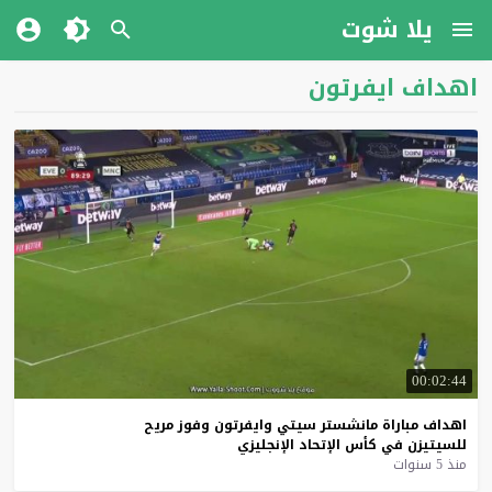
يلا شوت
اهداف ايفرتون
00:02:44
اهداف
مباراة
مانشستر
سيتي
وايفرتون
وفوز
مريح
للسيتيزن
في
كأس
الإتحاد
الإنجليزي
منذ 5 سنوات