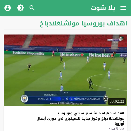
يلا شوت
اهداف بوروسيا مونشنغلادباخ
00:02:22
اهداف
مباراة
مانشستر
سيتي
وبوروسيا
مونشنغلادباخ
وفوز
جديد
للسيتيزن
في
دوري
أبطال
أوروبا
منذ 5 سنوات