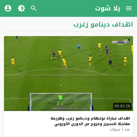
يلا شوت
اهداف دينامو زغرب
00:03:28
اهداف
مباراة
توتنهام
ودينامو
زغرب
وهزيمة
مفاجئة
للسبيرز
وخروج
من
الدوري
الأوروبي
منذ 5 سنوات