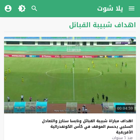
يلا شوت
اهداف شبيبة القبائل
00:04:59
اهداف
مباراة
شبيبة
القبائل
ونابسا
ستارز
والتعادل
السلبي
يحسم
الموقف
في
كأس
الكونفدرالية
الأفريقية
منذ 5 سنوات