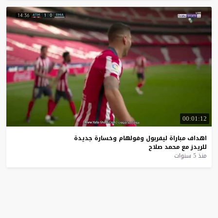
00:01:12
اهداف
مباراة
ليفربول
وفولهام
وخسارة
جديدة
للريدز
مع
محمد
صلاح
منذ 5 سنوات