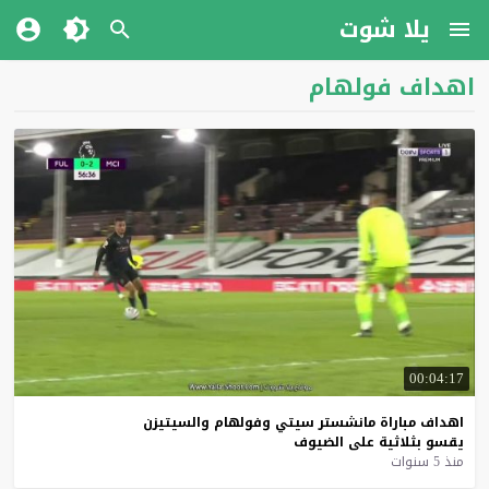
يلا شوت
اهداف فولهام
00:04:17
اهداف
مباراة
مانشستر
سيتي
وفولهام
والسيتيزن
يقسو
بثلاثية
على
الضيوف
منذ 5 سنوات