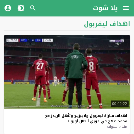
يلا شوت
اهداف ليفربول
00:02:22
اهداف
مباراة
ليفربول
ولايبزيج
وتأهل
الريدز
مع
محمد
صلاح
في
دوري
أبطال
أوروبا
منذ 5 سنوات