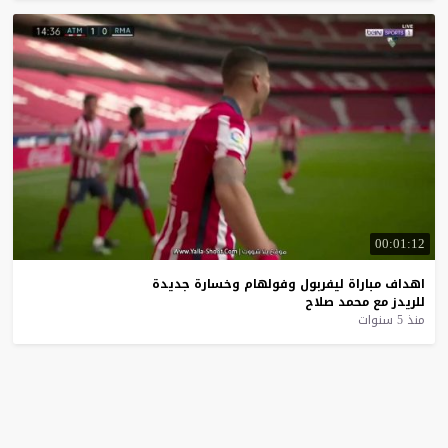
00:01:12
اهداف
مباراة
ليفربول
وفولهام
وخسارة
جديدة
للريدز
مع
محمد
صلاح
منذ 5 سنوات