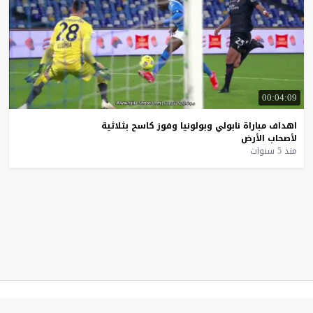
00:04:09
اهداف
مباراة
نابولي
وبولونيا
وفوز
كاسح
بثلاثية
لأصحاب
الأرض
منذ 5 سنوات
موقع يلا شوت
© 2023 جميع الحقوق محفوظة.