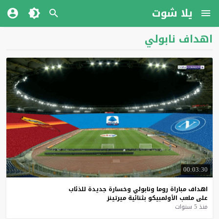
يلا شوت
اهداف نابولي
00:03:30
اهداف
مباراة
روما
ونابولي
وخسارة
جديدة
للذئاب
على
ملعب
الأولمبيكو
بثنائية
ميرتينز
منذ 5 سنوات