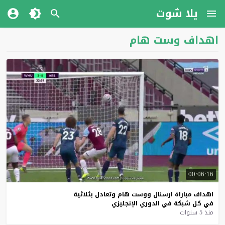
يلا شوت
اهداف وست هام
00:06:16
اهداف
مباراة
ارسنال
ووست
هام
وتعادل
بثلاثية
في
كل
شبكة
في
الدوري
الإنجليزي
منذ 5 سنوات