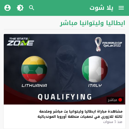
يلا شوت
ايطاليا وليتوانيا مباشر
مباشر
مشاهدة
مباراة
ايطاليا
وليتوانيا
بث
مباشر
وملحمة
ثالثة
للازوري
في
تصفيات
منطقة
أوروبا
المونديالية
منذ 5 سنوات