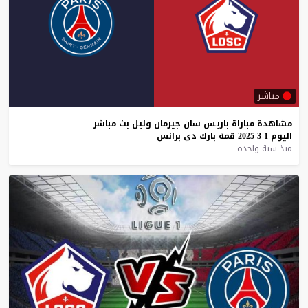
مباشر
مشاهدة
مباراة
باريس
سان
جيرمان
وليل
بث
مباشر
اليوم
1-3-2025
قمة
بارك
دي
برانس
منذ سنة واحدة