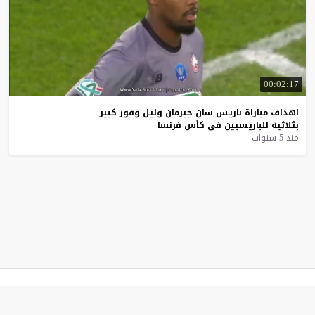
00:02:17
اهداف
مباراة
باريس
سان
جيرمان
وليل
وفوز
كبير
بثلاثية
للباريسيين
في
كأس
فرنسا
منذ 5 سنوات
موقع يلا شوت
© 2023 جميع الحقوق محفوظة.