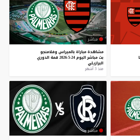
مباشر
مشاهدة
مباراة
بالميراس
وفلامنجو
ا
بث
مباشر
اليوم
24-5-2026
قمة
الدوري
البرازيلي
منذ 3 أشهر
مباشر