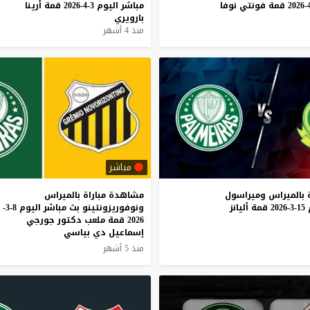
قمة
فونتي
نوفا
مباشر
اليوم
3-4-2026
قمة
أرينا
بارويري
منذ 4 أشهر
مباشر
بالميراس
وميراسول
مشاهدة مباراة بالميراس
15-3-2026
قمة
أليانز
ونوفوريزونتينو بث مباشر اليوم 8-3-
2026 قمة ملعب دكتور جورجي
إسماعيل دي بياسي
منذ 5 أشهر