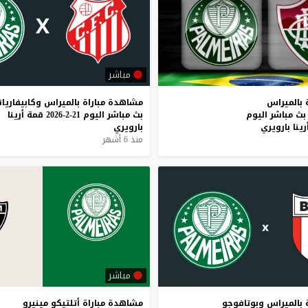
مباشر
بالميراس
مشاهدة
مباراة
بالميراس
وكابيفاريان
بث
مباشر
اليوم
بث
مباشر
اليوم
21-2-2026
قمة
أرينا
رينا
بارويري
بارويري
منذ 6 أشهر
مباشر
بالميراس
وبوتافوجو
مشاهدة
مباراة
أتلتيكو
مينيرو