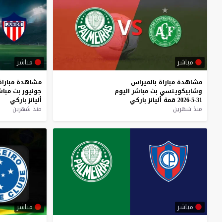
مباشر
مباشر
مشاهدة
مباراة
بالميراس
مشاهدة
مباراة
وشابيكوينسي
بث
مباشر
اليوم
جونيور
بث
مباش
31-5-2026
قمة
أليانز
باركي
أليانز
باركي
منذ شهرين
منذ شهرين
مباشر
مباشر