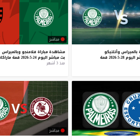
مباشر
بالميراس
وأتلتيكو
مشاهدة
مباراة
فلامنجو
وبالميراس
ر
اليوم
28-5-2026
قمة
بث
مباشر
اليوم
24-5-2026
قمة
ماراكان
منذ 3 أشهر
مباشر