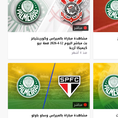
مباشر
مشاهدة
مباراة
بالميراس
وكورينثيانز
بث
مباشر
اليوم
12-4-2026
قمة
نيو
كيميكا
أرينا
منذ 4 أشهر
مباشر
ث
مشاهدة
مباراة
بالميراس
وساو
باولو