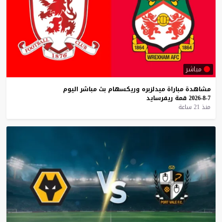
مباشر
مشاهدة
مباراة
ميدلزبره
وريكسهام
بث
مباشر
اليوم
7-8-2026
قمة
ريفرسايد
منذ 21 ساعة