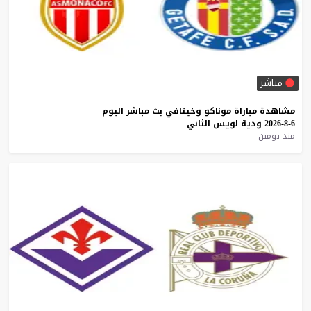
مباشر
مشاهدة
مباراة
موناكو
وخيتافي
بث
مباشر
اليوم
6-8-2026
ودية
لويس
الثاني
منذ يومين