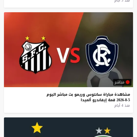
منذ 3 أيام
مباشر
مشاهدة
مباراة
سانتوس
وريمو
بث
مباشر
اليوم
5-8-2026
قمة
إيفاندرو
ألميدا
منذ 4 أيام