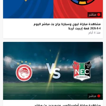
مباشر
مشاهدة
مباراة
ليون
وسبارتا
براج
بث
مباشر
اليوم
4-8-2026
قمة
إيبيت
أرينا
منذ 4 أيام
مباشر
مشاهدة
مباراة
أولمبياكوس
ونيميجين
بث
مباشر