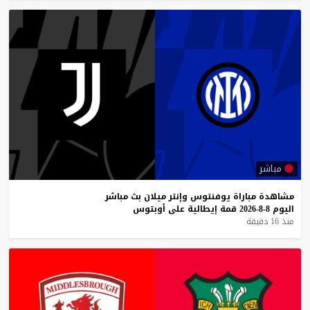
مباشر
مشاهدة
مباراة
يوفنتوس
وإنتر
ميلان
بث
مباشر
اليوم
8-8-2026
قمة
إيطالية
على
أوبتوس
منذ 16 دقيقة