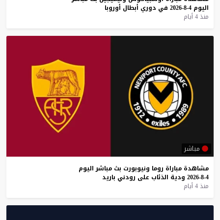
اليوم
4-8-2026
في
دوري
أبطال
أوروبا
منذ 4 أيام
مباشر
مشاهدة
مباراة
روما
ونيوبورت
بث
مباشر
اليوم
4-8-2026
ودية
الذئاب
على
رودني
باريد
منذ 4 أيام