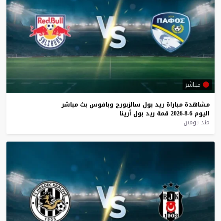
مباشر
مشاهدة
مباراة
ريد
بول
سالزبورج
وبافوس
بث
مباشر
اليوم
6-8-2026
قمة
ريد
بول
أرينا
منذ يومين