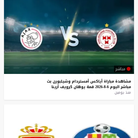
مباشر
مشاهدة
مباراة
أياكس
أمستردام
وشيلبورن
بث
مباشر
اليوم
6-8-2026
قمة
يوهان
كرويف
أرينا
منذ يومين