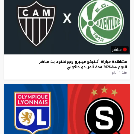
مباشر
مشاهدة
مباراة
أتلتيكو
مينيرو
وجوفنتود
بث
مباشر
اليوم
4-8-2026
قمة
ألفريدو
جاكوني
منذ 4 أيام