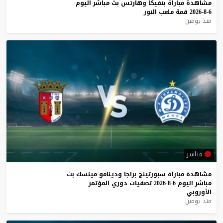
مشاهدة
مباراة
بنفيكا
وهارتس
بث
مباشر
اليوم
6-8-2026
قمة
ملعب
النور
منذ يومين
مباشر
مشاهدة
مباراة
سبورتينج
براجا
ودينامو
مينسك
بث
مباشر
اليوم
6-8-2026
تصفيات
دوري
المؤتمر
الأوروبي
منذ يومين