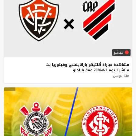
مباشر
مشاهدة
مباراة
أتلتيكو
باراناينسي
وفيتوريا
بث
مباشر
اليوم
7-8-2026
قمة
باراداو
منذ يومين