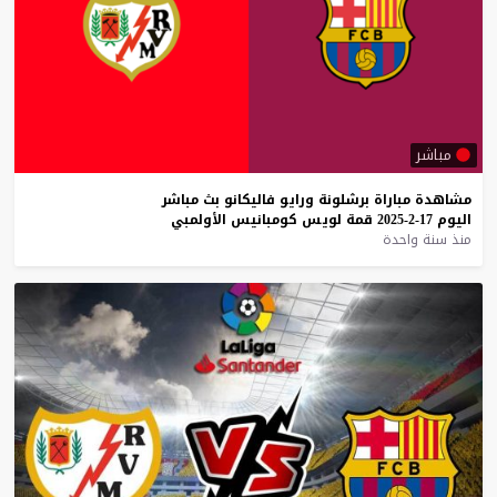
مباشر
مشاهدة
مباراة
برشلونة
ورايو
فاليكانو
بث
مباشر
اليوم
17-2-2025
قمة
لويس
كومبانيس
الأولمبي
منذ سنة واحدة