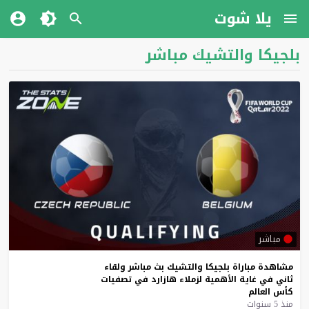
يلا شوت
بلجيكا والتشيك مباشر
مباشر
مشاهدة
مباراة
بلجيكا
والتشيك
بث
مباشر
ولقاء
ثاني
في
غاية
الأهمية
لزملاء
هازارد
في
تصفيات
كأس
العالم
منذ 5 سنوات