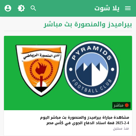
يلا شوت
بيراميدز والمنصورة بث مباشر
مباشر
مشاهدة
مباراة
بيراميدز
والمنصورة
بث
مباشر
اليوم
4-2-2025
قمة
استاد
الدفاع
الجوي
في
كأس
مصر
منذ سنتين