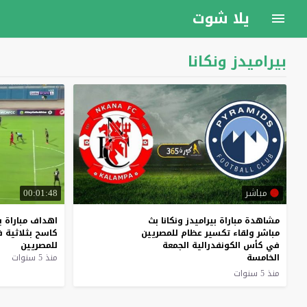
يلا شوت
بيراميدز ونكانا
مباشر
00:01:48
مشاهدة مباراة بيراميدز ونكانا بث
اهداف
مباراة
ب
مباشر ولقاء تكسير عظام للمصريين
كاسح
بثلاثية
ف
في كأس الكونفدرالية الجمعة
للمصريين
الخامسة
منذ 5 سنوات
منذ 5 سنوات