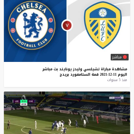
مباشر
مشاهدة
مباراة
تشيلسي
وليدز
يونايتد
بث
مباشر
اليوم
11-12-2021
قمة
الستامفورد
بريدج
منذ 5 سنوات