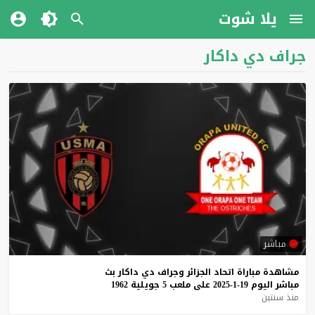
يلا شوت
جراف دي داكار
مباشر
مشاهدة
مباراة
اتحاد
الجزائر
وجراف
دي
داكار
بث
مباشر
اليوم
19-1-2025
على
ملعب
5
جويلية
1962
منذ سنتين