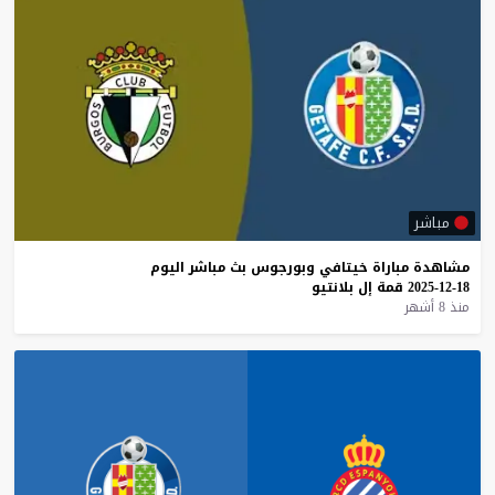
مباشر
مشاهدة
مباراة
خيتافي
وبورجوس
بث
مباشر
اليوم
18-12-2025
قمة
إل
بلانتيو
منذ 8 أشهر