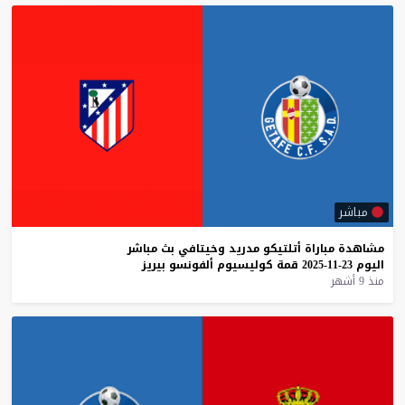
مباشر
مشاهدة
مباراة
أتلتيكو
مدريد
وخيتافي
بث
مباشر
اليوم
23-11-2025
قمة
كوليسيوم
ألفونسو
بيريز
منذ 9 أشهر