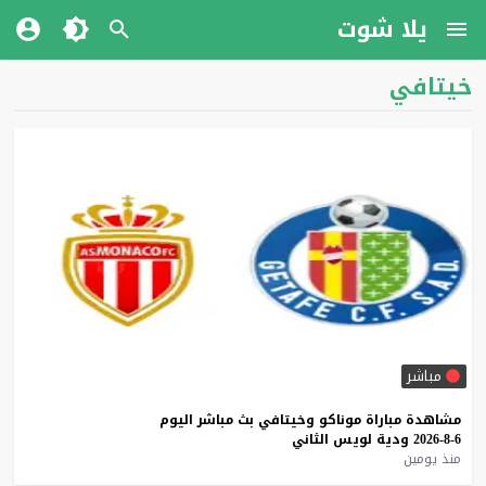
يلا شوت
خيتافي
مباشر
مشاهدة
مباراة
موناكو
وخيتافي
بث
مباشر
اليوم
6-8-2026
ودية
لويس
الثاني
منذ يومين