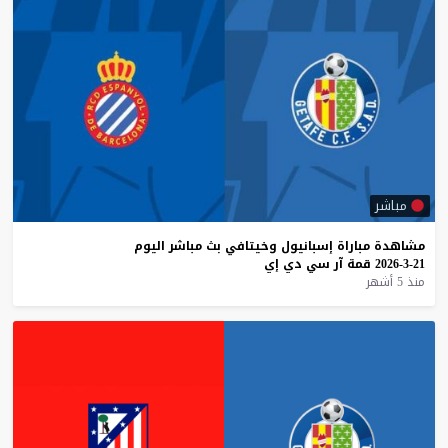
مباشر
مشاهدة
مباراة
إسبانيول
وخيتافي
بث
مباشر
اليوم
21-3-2026
قمة
آر
سي
دي
إي
منذ 5 أشهر