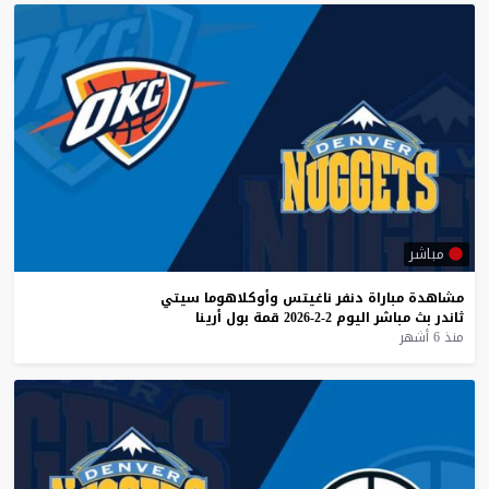
مباشر
مشاهدة
مباراة
دنفر
ناغيتس
وأوكلاهوما
سيتي
ثاندر
بث
مباشر
اليوم
2-2-2026
قمة
بول
أرينا
منذ 6 أشهر