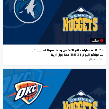
مباشر
مشاهدة
مباراة
دنفر
ناغيتس
ومينيسوتا
تمبروولفز
بث
مباشر
اليوم
1-3-2026
قمة
بول
أرينا
منذ 5 أشهر