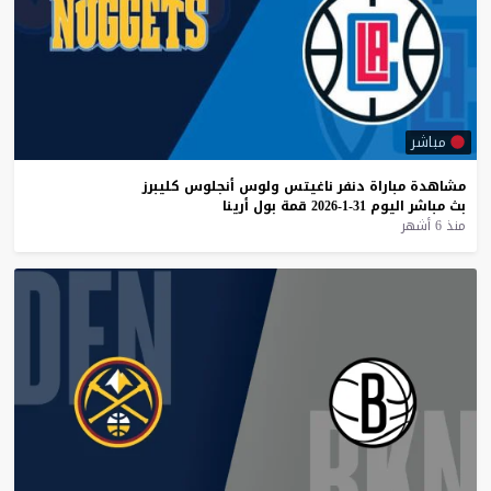
مباشر
مشاهدة
مباراة
دنفر
ناغيتس
ولوس
أنجلوس
كليبرز
بث
مباشر
اليوم
31-1-2026
قمة
بول
أرينا
منذ 6 أشهر