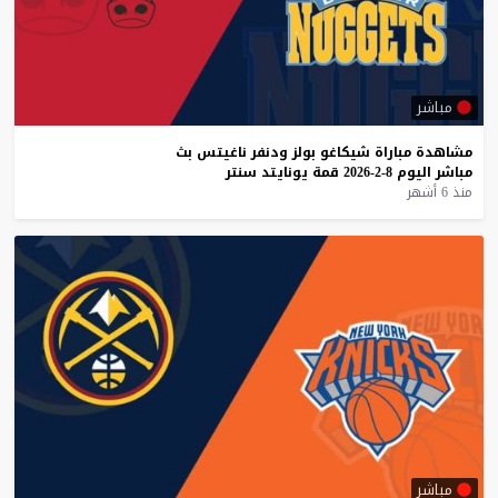
مباشر
مشاهدة
مباراة
شيكاغو
بولز
ودنفر
ناغيتس
بث
مباشر
اليوم
8-2-2026
قمة
يونايتد
سنتر
منذ 6 أشهر
مباشر