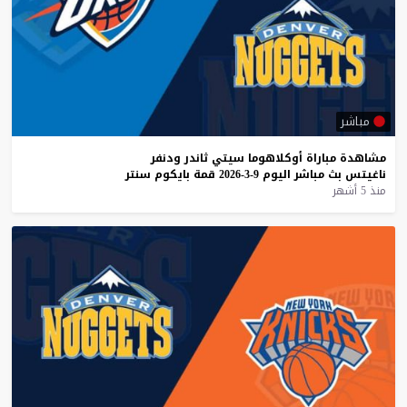
مباشر
مشاهدة
مباراة
أوكلاهوما
سيتي
ثاندر
ودنفر
ناغيتس
بث
مباشر
اليوم
9-3-2026
قمة
بايكوم
سنتر
منذ 5 أشهر