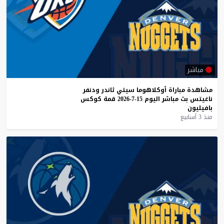
مباشر
مشاهدة
مباراة
أوكلاهوما
سيتي
ثاندر
ودنفر
ناغيتس
بث
مباشر
اليوم
15-7-2026
قمة
كوكس
بافيليون
منذ 3 أسابيع