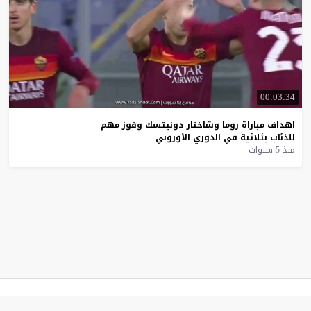
00:03:34
اهداف
مباراة
روما
وشاختار
دونيتسك
وفوز
مهم
للذئاب
بثلاثية
في
الدوري
الأوروبي
منذ 5 سنوات
موقع يلا شوت
© 2023 جميع الحقوق محفوظة.