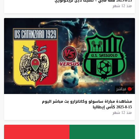
23-8-2025
قمة
مابي
–
تشيتا
ديل
تريكولوري
منذ 12 شهر
مباشر
مشاهدة
مباراة
ساسولو
وكاتانزارو
بث
مباشر
اليوم
15-8-2025
كأس
إيطاليا
منذ 12 شهر