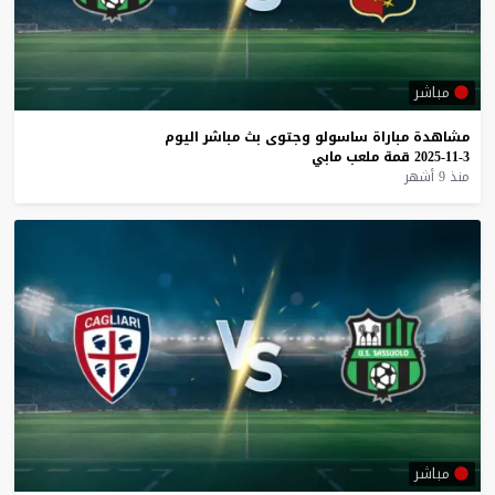
مباشر
مشاهدة
مباراة
ساسولو
وجتوى
بث
مباشر
اليوم
3-11-2025
قمة
ملعب
مابي
منذ 9 أشهر
مباشر