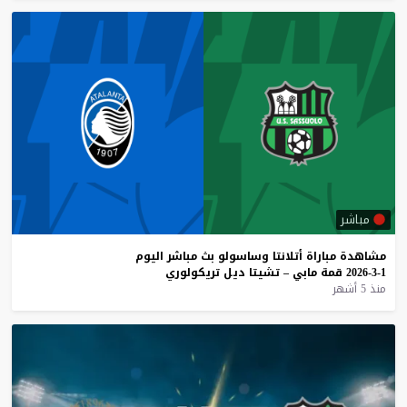
مباشر
مشاهدة
مباراة
أتلانتا
وساسولو
بث
مباشر
اليوم
1-3-2026
قمة
مابي
–
تشيتا
ديل
تريكولوري
منذ 5 أشهر