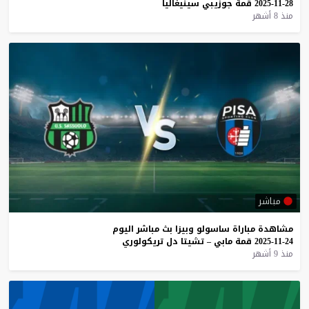
28-11-2025
قمة
جوزيبي
سينيغاليا
منذ 8 أشهر
مباشر
مشاهدة
مباراة
ساسولو
وبيزا
بث
مباشر
اليوم
24-11-2025
قمة
مابي
–
تشيتا
دل
تريكولوري
منذ 9 أشهر