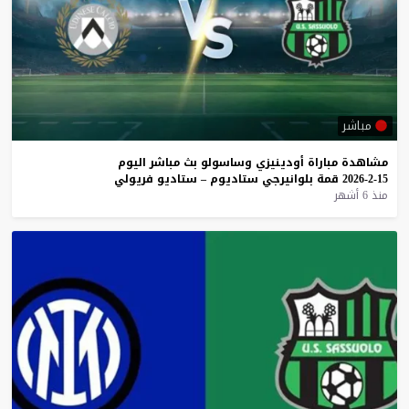
مباشر
مشاهدة
مباراة
أودينيزي
وساسولو
بث
مباشر
اليوم
15-2-2026
قمة
بلوانيرجي
ستاديوم
–
ستاديو
فريولي
منذ 6 أشهر