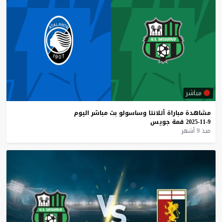
مباشر
مشاهدة
مباراة
أتلانتا
وساسولو
بث
مباشر
اليوم
9-11-2025
قمة
جويس
منذ 9 أشهر