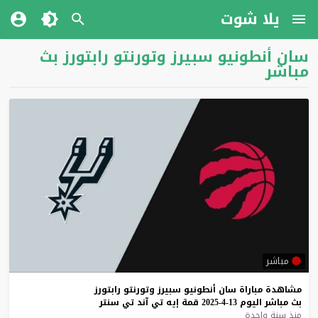
يلا شوت
سان أنطونيو سبيرز وتورنتو رابتورز بث
مباشر
مباشر
مشاهدة
مباراة
سان
أنطونيو
سبيرز
وتورنتو
رابتورز
بث
مباشر
اليوم
13-4-2025
قمة
إيه
تي
آند
تي
سنتر
منذ سنة واحدة