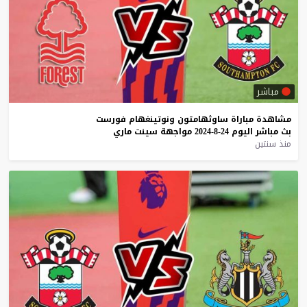
مباشر
مشاهدة
مباراة
ساوثهامتون
ونوتينغهام
فورست
بث
مباشر
اليوم
24-8-2024
مواجهة
سينت
ماري
منذ سنتين