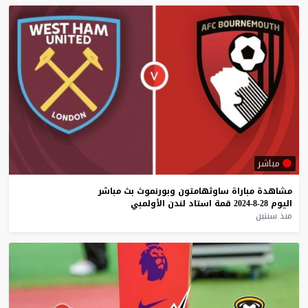
مباشر
مشاهدة
مباراة
ساوثهامتون
وبورنموث
بث
مباشر
اليوم
28-8-2024
قمة
استاد
لندن
الأولمبي
منذ سنتين