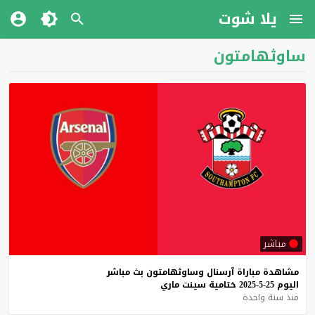
يلا شوت
ساوثهامتون
مباشر
مشاهدة
مباراة
آرسنال
وساوثهامتون
بث
مباشر
اليوم
25-5-2025
ختامية
سينت
ماري
منذ سنة واحدة