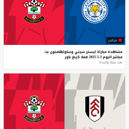
مباشر
مشاهدة
مباراة
ليستر
سيتي
وساوثهامتون
بث
مباشر
اليوم
3-5-2025
قمة
كينغ
باور
منذ سنة واحدة