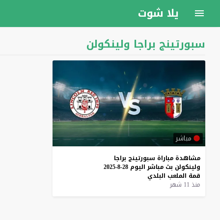
يلا شوت
سبورتينج براجا ولينكولن
مباشر
مشاهدة
مباراة
سبورتينج
براجا
ولينكولن
بث
مباشر
اليوم
28-8-2025
قمة
الملعب
البلدي
منذ 11 شهر