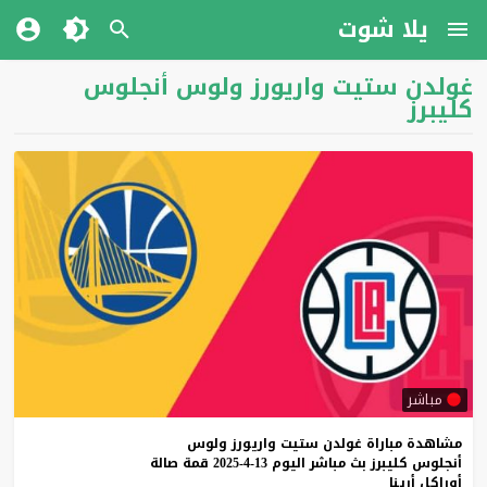
يلا شوت
غولدن ستيت واريورز ولوس أنجلوس
كليبرز
مباشر
مشاهدة
مباراة
غولدن
ستيت
واريورز
ولوس
أنجلوس
كليبرز
بث
مباشر
اليوم
13-4-2025
قمة
صالة
أوراكل
أرينا