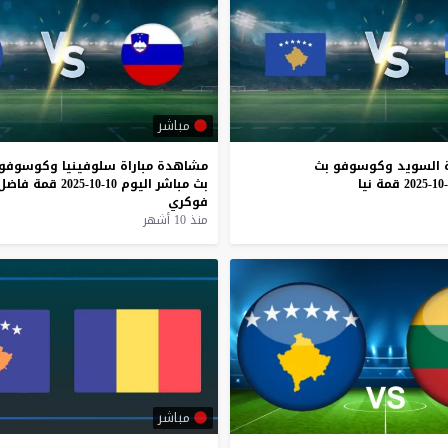
مباشر
السويد
وكوسوفو
بث
مشاهدة
مباراة
سلوفينيا
وكوسوفو
قمة
نيا
بث
مباشر
اليوم
10-10-2025
قمة
فاضل
فوكري
منذ 10 أشهر
مباشر