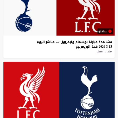
مباشر
مشاهدة
مباراة
توتنهام
وليفربول
بث
مباشر
اليوم
15-3-2026
قمة
البريمرليج
منذ 5 أشهر