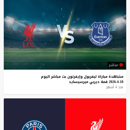
مباشر
مشاهدة
مباراة
ليفربول
وإيفرتون
بث
مباشر
اليوم
18-4-2026
قمة
ديربي
ميرسيسايد
منذ 4 أشهر