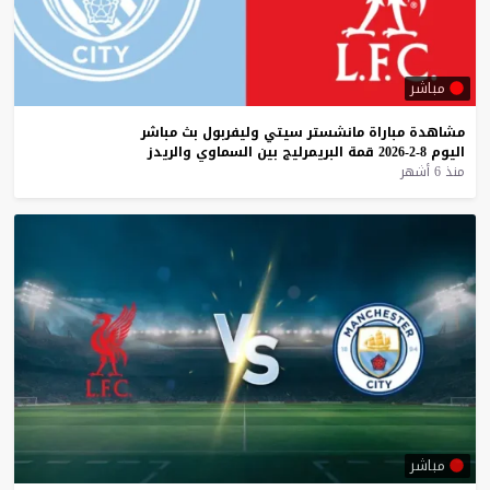
مباشر
مشاهدة
مباراة
مانشستر
سيتي
وليفربول
بث
مباشر
اليوم
8-2-2026
قمة
البريمرليج
بين
السماوي
والريدز
منذ 6 أشهر
مباشر