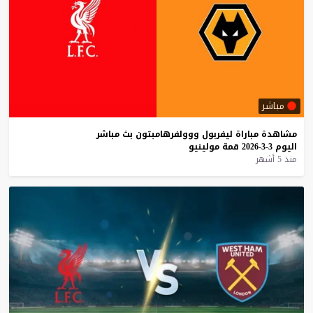
مباشر
مشاهدة
مباراة
ليفربول
ووولفرهامبتون
بث
مباشر
اليوم
3-3-2026
قمة
مولينيو
منذ 5 أشهر