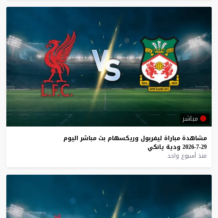
مباشر
مشاهدة
مباراة
ليفربول
وريكسهام
بث
مباشر
اليوم
29-7-2026
ودية
يانكي
منذ أسبوع واحد