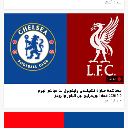
منذ 3 أشهر
مباشر
مشاهدة
مباراة
تشيلسي
وليفربول
بث
مباشر
اليوم
9-5-2026
قمة
البريمرليج
بين
البلوز
والريدز
منذ 3 أشهر