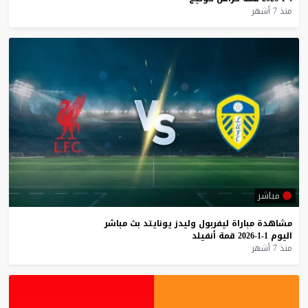
منذ 7 أشهر
مباشر
مشاهدة
مباراة
ليفربول
وليدز
يونايتد
بث
مباشر
اليوم
1-1-2026
قمة
أنفيلد
منذ 7 أشهر