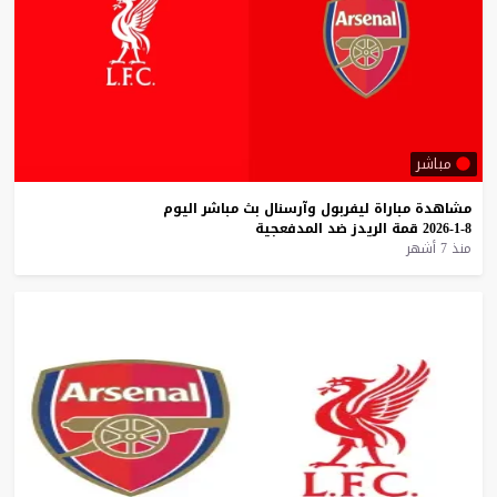
مباشر
مشاهدة
مباراة
ليفربول
وآرسنال
بث
مباشر
اليوم
8-1-2026
قمة
الريدز
ضد
المدفعجية
منذ 7 أشهر