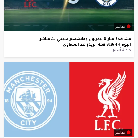
مباشر
مشاهدة
مباراة
ليفربول
ومانشستر
سيتي
بث
مباشر
اليوم
4-4-2026
قمة
الريدز
ضد
السماوي
منذ 4 أشهر
مباشر