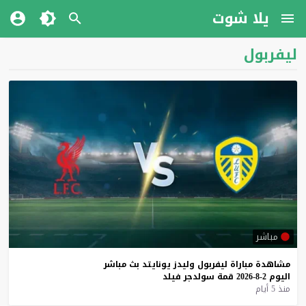
يلا شوت
ليفربول
مباشر
مشاهدة
مباراة
ليفربول
وليدز
يونايتد
بث
مباشر
اليوم
2-8-2026
قمة
سولدجر
فيلد
منذ 5 أيام