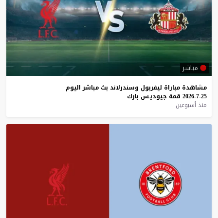
مباشر
مشاهدة
مباراة
ليفربول
وسندرلاند
بث
مباشر
اليوم
25-7-2026
قمة
جيوديس
بارك
منذ أسبوعين