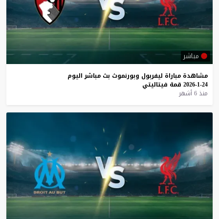
مباشر
مشاهدة
مباراة
ليفربول
وبورنموث
بث
مباشر
اليوم
24-1-2026
قمة
فيتاليتي
منذ 6 أشهر