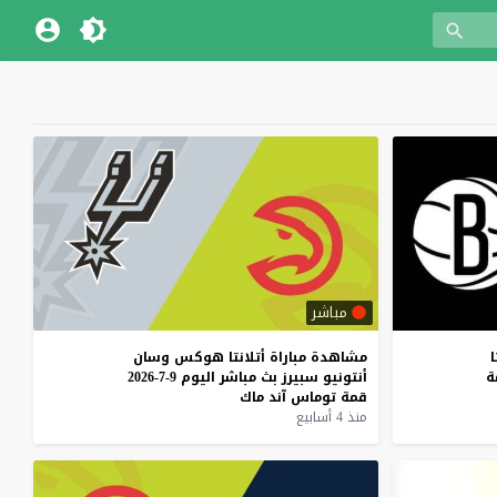
مباشر
ا
مشاهدة
مباراة
أتلانتا
هوكس
وسان
ة
أنتونيو
سبيرز
بث
مباشر
اليوم
9-7-2026
قمة
توماس
آند
ماك
منذ 4 أسابيع