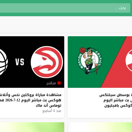
مباشر
بوسطن
سيلتكس
مشاهدة
مباراة
بروكلين
نتس
وأتلانت
بث
مباشر
اليوم
هوكس
بث
مباشر
اليوم
12-7-2026
قم
وكس
بافيليون
توماس
آند
ماك
منذ 4 أسابيع