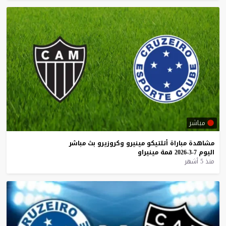
مباشر
مشاهدة
مباراة
أتلتيكو
مينيرو
وكروزيرو
بث
مباشر
اليوم
7-3-2026
قمة
مينيراو
منذ 5 أشهر