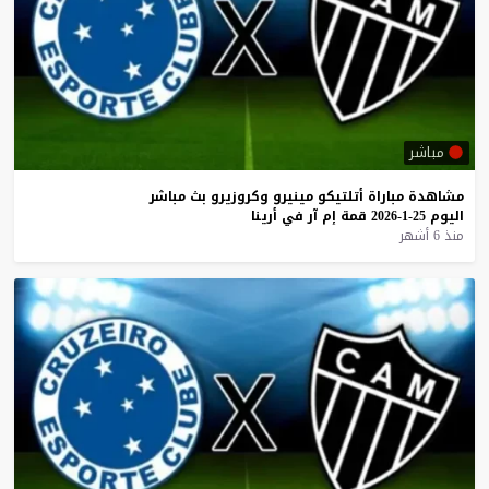
مباشر
مشاهدة
مباراة
أتلتيكو
مينيرو
وكروزيرو
بث
مباشر
اليوم
25-1-2026
قمة
إم
آر
في
أرينا
منذ 6 أشهر