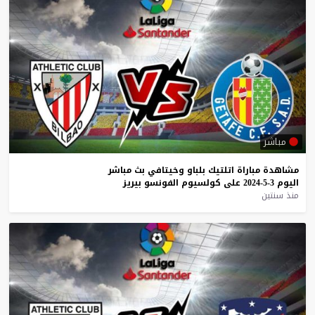
مباشر
مشاهدة
مباراة
اتلتيك
بلباو
وخيتافي
بث
مباشر
اليوم
3-5-2024
على
كولسيوم
الفونسو
بيريز
منذ سنتين