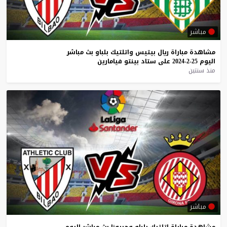
مباشر
مشاهدة
مباراة
ريال
بيتيس
واتلتيك
بلباو
بث
مباشر
اليوم
25-2-2024
على
ستاد
بينتو
فيامارين
منذ سنتين
مباشر
مشاهدة
مباراة
اتلتيك
بلباو
وجيرونا
بث
مباشر
اليوم