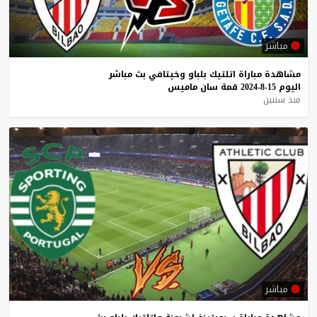
مباشر
مشاهدة
مباراة
اتلتيك
بلباو
وخيتافي
بث
مباشر
اليوم
15-8-2024
قمة
سان
ماميس
منذ سنتين
مباشر