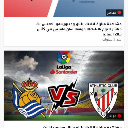
مباشر
مشاهدة
مباراة
اتلتيك
بلباو
وديبورتيفو
الافيس
بث
مباشر
اليوم
16-1-2024
موقعة
سان
ماميس
في
كأس
ملك
اسبانيا
منذ 3 سنوات
مباشر
مشاهدة
مباراة
اتلتيك
بلباو
وريال
سوسيداد
بث