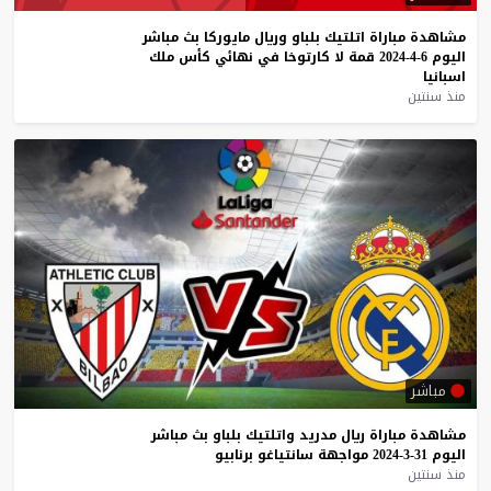
مشاهدة
مباراة
اتلتيك
بلباو
وريال
مايوركا
بث
مباشر
اليوم
6-4-2024
قمة
لا
كارتوخا
في
نهائي
كأس
ملك
اسبانيا
منذ سنتين
مباشر
مشاهدة
مباراة
ريال
مدريد
واتلتيك
بلباو
بث
مباشر
اليوم
31-3-2024
مواجهة
سانتياغو
برنابيو
منذ سنتين