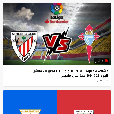
مباشر
مشاهدة
مباراة
اتلتيك
بلباو
وسيلتا
فيغو
بث
مباشر
اليوم
22-9-2024
قمة
سان
ماميس
منذ سنتين