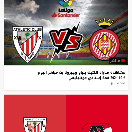
مباشر
مشاهدة
مباراة
اتلتيك
بلباو
وجيرونا
بث
مباشر
اليوم
6-10-2024
قمة
إستادي
مونتيليفي
منذ سنتين