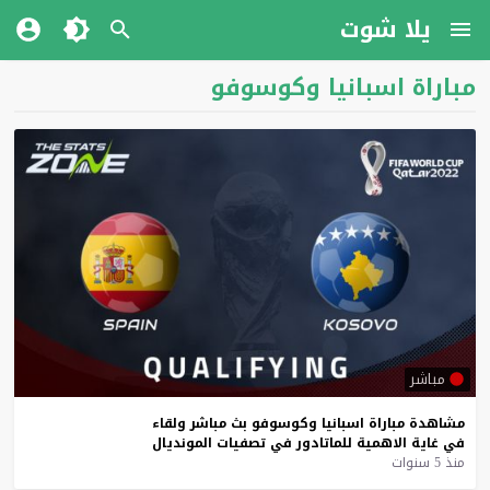
يلا شوت
مباراة اسبانيا وكوسوفو
مباشر
مشاهدة
مباراة
اسبانيا
وكوسوفو
بث
مباشر
ولقاء
في
غاية
الاهمية
للماتادور
في
تصفيات
المونديال
منذ 5 سنوات