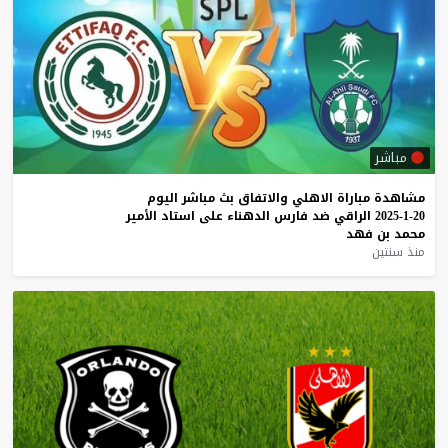
مباشر
مشاهدة
مباراة
الاهلي
والاتفاق
بث
مباشر
اليوم
20-1-2025
الراقي
ضد
فارس
الدهناء
على
استاد
الأمير
محمد
بن
فهد
منذ سنتين