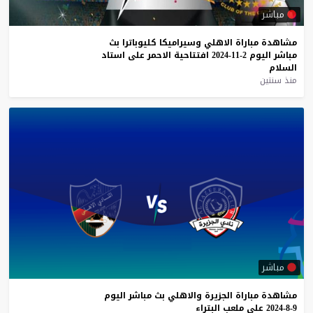
مباشر
مشاهدة
مباراة
الاهلي
وسيراميكا
كليوباترا
بث
مباشر
اليوم
2-11-2024
افتتاحية
الاحمر
على
استاد
السلام
منذ سنتين
مباشر
مشاهدة
مباراة
الجزيرة
والاهلي
بث
مباشر
اليوم
9-8-2024
على
ملعب
البتراء