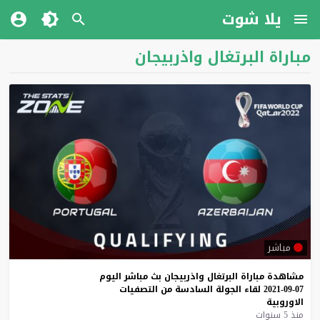
يلا شوت
مباراة البرتغال واذربيجان
مباشر
مشاهدة
مباراة
البرتغال
واذربيجان
بث
مباشر
اليوم
07-09-2021
لقاء
الجولة
السادسة
من
التصفيات
الاوروبية
منذ 5 سنوات