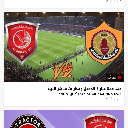
منذ 7 أشهر
مباشر
مشاهدة
مباراة
الدحيل
وقطر
بث
مباشر
اليوم
28-12-2025
قمة
استاد
عبدالله
بن
خليفة
منذ 7 أشهر