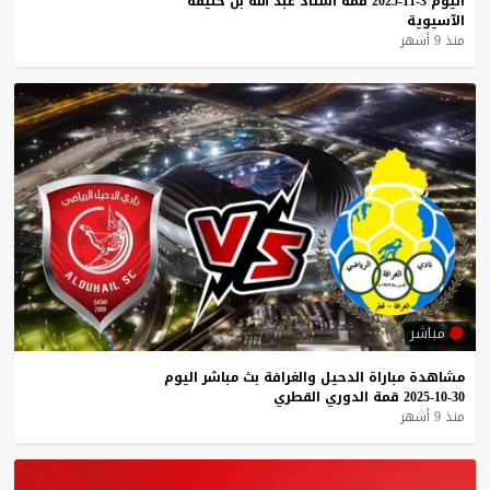
اليوم
3-11-2025
قمة
استاد
عبد
الله
بن
خليفة
الآسيوية
منذ 9 أشهر
مباشر
مشاهدة
مباراة
الدحيل
والغرافة
بث
مباشر
اليوم
30-10-2025
قمة
الدوري
القطري
منذ 9 أشهر