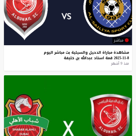
مباشر
مشاهدة
مباراة
الدحيل
والسيلية
بث
مباشر
اليوم
8-11-2025
قمة
استاد
عبدالله
بن
خليفة
منذ 9 أشهر