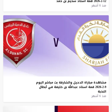
12-2-2026
قمة
استاد
سحيم
بن
حمد
منذ 6 أشهر
مشاهدة
مباراة
الدحيل
والشارقة
بث
مباشر
اليوم
9-2-2026
قمة
استاد
عبدالله
بن
خليفة
في
أبطال
النخبة
منذ 6 أشهر