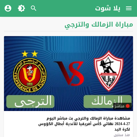
يلا شوت
مباراة الزمالك والترجي
مباشر
مشاهدة
مباراة
الزمالك
والترجي
بث
مباشر
اليوم
27-4-2024
نهائي
كأس
أفريقيا
للأندية
أبطال
الكؤوس
لكرة
اليد
منذ سنتين