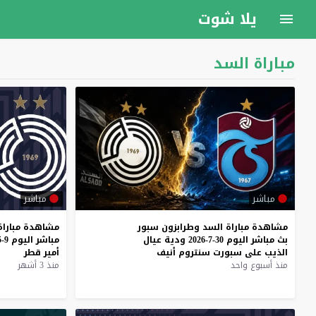
يلا شوت
مباراة السد
مباشر
مباشر
مشاهدة
مباراة
السد
وطرابزون
سبور
مشاهدة
مباراة
بث
مباشر
اليوم
30-7-2026
ودية
عيال
مباشر
اليوم
9-5-2026
الذيب
على
سبورت
سنتروم
أنيف
أمير
قطر
منذ أسبوع واحد
منذ 3 أشهر