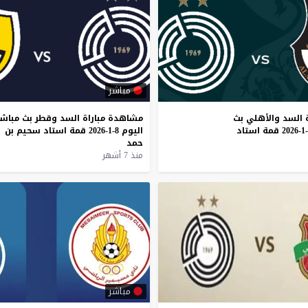
مباشر
السد
والأهلي
بث
مشاهدة
مباراة
السد
وقطر
بث
مباشر
قمة
استاد
اليوم
8-1-2026
قمة
استاد
سحيم
بن
حمد
منذ 7 أشهر
مباشر