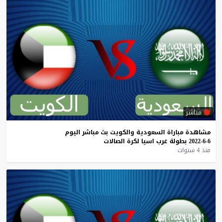
مباشر
مشاهدة
مباراة
السعودية
والكويت
بث
مباشر
اليوم
6-6-2022
بطولة
غرب
اسيا
لكرة
الصالات
منذ 4 سنوات