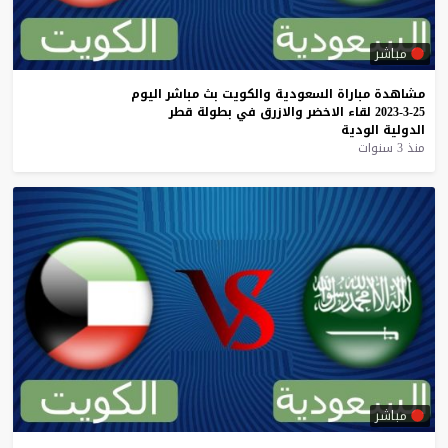
مباشر
مشاهدة
مباراة
السعودية
والكويت
بث
مباشر
اليوم
25-3-2023
لقاء
الاخضر
والازرق
في
بطولة
قطر
الدولية
الودية
منذ 3 سنوات
مباشر