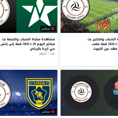
مباشر
 الشباب والخليج بث
مشاهدة
مباراة
الشباب
والنجمة
بث
مباشر اليوم 24-1-2026 قمة ملعب
مباشر
اليوم
20-1-2026
قمة
إس
إتش
 فهد بين الليوث
جي
أرينا
بالرياض
منذ 7 أشهر
مباشر