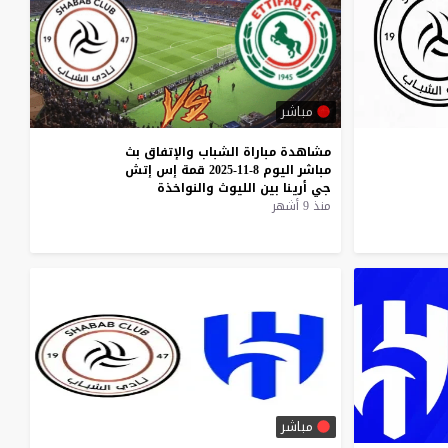
مباشر
مشاهدة
مباراة
الشباب
والإتفاق
بث
مباشر
اليوم
8-11-2025
قمة
إس
إتش
جي
أرينا
بين
الليوث
والنواخذة
منذ 9 أشهر
مباشر